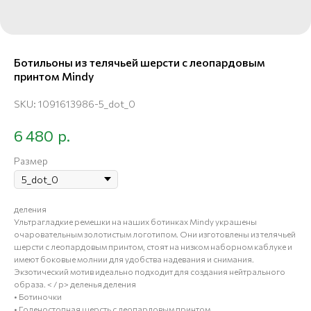
Ботильоны из телячьей шерсти с леопардовым
принтом Mindy
SKU:
1091613986-5_dot_0
р.
6 480
Размер
деления
Ультрагладкие ремешки на наших ботинках Mindy украшены
очаровательным золотистым логотипом. Они изготовлены из телячьей
шерсти с леопардовым принтом, стоят на низком наборном каблуке и
имеют боковые молнии для удобства надевания и снимания.
Экзотический мотив идеально подходит для создания нейтрального
образа. < / p> деленья деления
• Ботиночки
• Голеностопная шерсть с леопардовым принтом