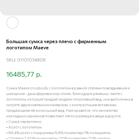
Большая сумка через плечо с фирменным
логотипом Maeve
SKU:
01101034808
р.
16485,77
Сумка Maeve crossbody с логотипом в равной степени повседневная и
шикарная - дань фирменному стилю. Благодаря ремешку-ленте с
логотипом, который придает модели спортивный вид, она выполнена в
силуэте, вдохновленном камерами, с контрастными вставками,
придающими ей роскошный вид. Нам нравится, что множество
накладных карманов позволяют легко размещать вещи в дороге.
• Сумка через плечо
• Холст с логотипом
• 89,4% холст с покрытием/9,6% полиэстер/1% полиуретан
• Отделка 1: 60% полиуретан /20% полиэстер/20% хлопок