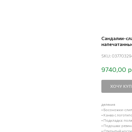
Сандалии-сл
напечатанные
SKU:
03770329
р
9740,00
ХОЧУ КУ
деления
• Босоножки-сли
• Канва с логотип
• Подкладка: пол
• Подошва: резин
• Открытый носок