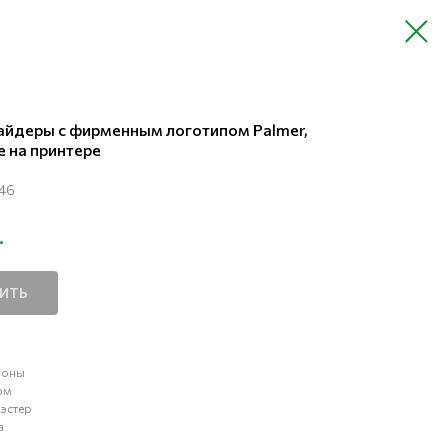
айдеры с фирменным логотипом Palmer,
 на принтере
46
.
ПИТЬ
поны
ом
иэстер
а