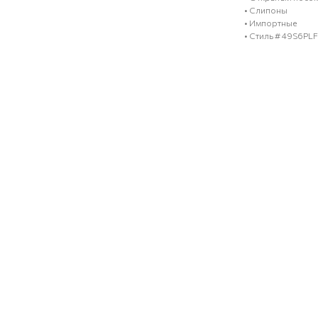
• Слипоны
• Импортные
• Стиль # 49S6PLF