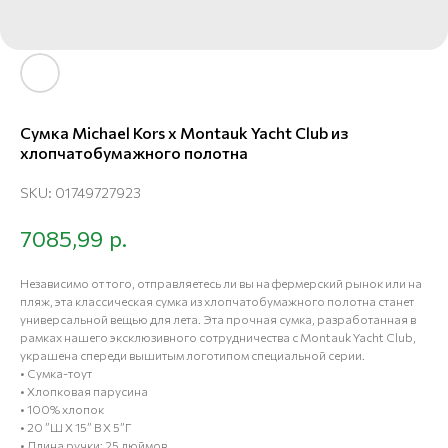
Сумка Michael Kors x Montauk Yacht Club из
хлопчатобумажного полотна
SKU:
01749727923
р.
7085,99
Независимо от того, отправляетесь ли вы на фермерский рынок или на
пляж, эта классическая сумка из хлопчатобумажного полотна станет
универсальной вещью для лета. Эта прочная сумка, разработанная в
рамках нашего эксклюзивного сотрудничества с Montauk Yacht Club,
украшена спереди вышитым логотипом специальной серии.
• Сумка-тоут
• Хлопковая парусина
• 100% хлопок
• 20 ”Ш X 15” В X 5”Г
• Длина ручки: 25 дюймов