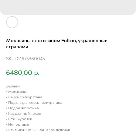
Мокасины с логотипом Fulton, украшенные
стразами
SKU:
01675360045
р.
6480,00
деления
• Мокасины
• Смесь полиуретана
• Подкладка: смесь полиуретана
• Подошва: резина
• Квадратный носок
• Без шнуровки
• Импортные
• Стиль # 49R6FUFR4L < / p> деленья