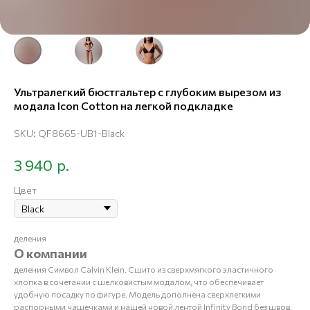
Ультралегкий бюстгальтер с глубоким вырезом из
модала Icon Cotton на легкой подкладке
SKU:
QF8665-UB1-Black
р.
3 940
Цвет
деления
О компании
деления Символ Calvin Klein. Сшито из сверхмягкого эластичного
хлопка в сочетании с шелковистым модалом, что обеспечивает
удобную посадку по фигуре. Модель дополнена сверхлегкими
распорными чашечками и нашей новой лентой Infinity Bond без швов,