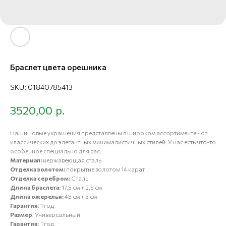
Браслет цвета орешника
SKU:
01840785413
р.
3520,00
Наши новые украшения представлены в широком ассортименте - от
классических до элегантных минималистичных стилей. У нас есть что-то
особенное специально для вас.
Материал:
нержавеющая сталь
Отделка золотом:
покрытие золотом 14 карат
Отделка серебром:
Сталь
Длина браслета:
17,5 см + 2,5 см
Длина ожерелья:
45 см + 5 см
Гарантия
: 1 год
Размер
: Универсальный
Гарантия
: 1 год