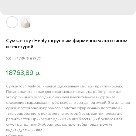
Сумка-тоут Henly с крупным фирменным логотипом
и текстурой
SKU:
1735990370
р.
18763,89
Сумка-тоут Henly отличается сдержанным стилем и практичностью.
Предназначенная как для ежедневных поездок на работу, так и для
экскурсий выходного дня, она имеет вместительное внутреннее
отделение с карманами, чтобы все было всегда под рукой. Эта изящная
сумка изготовлена из прочного полотна с фирменным логотипом и
текстурированного полиуретана, который со временем прекрасно
размягчается. Прикрепите один из наших блестящих брелоков для
сумок к внешнему D-образному кольцу, чтобы придать сумке
индивидуальный вид.
• Сумка-тоут