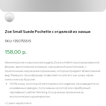
Zoe Small Suede Pochette с отделкой из замши
SKU:
1350755515
р.
158,00
Миниатюрная и изысканная модель Zoe pochette структурированной
формы, выполненная из замши, украшенной кристаллами, с
практичными наружными карманами, которые придают ей винтажный
вид. Ремешок-трансформер позволяет носить его как сумку через
плечо или как браслет.
100% кожи, из которой изготовлено это изделие, производится на
кожевенных заводах, получивших золотой или серебряный
сертификат Leather Working Group в знак признания их
экологических характеристик.
• Сумка через плечо