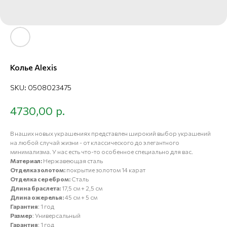
Колье Alexis
SKU:
0508023475
р.
4730,00
В наших новых украшениях представлен широкий выбор украшений
на любой случай жизни - от классического до элегантного
минимализма. У нас есть что-то особенное специально для вас.
Материал:
Нержавеющая сталь
Отделка золотом:
покрытие золотом 14 карат
Отделка серебром:
Сталь
Длина браслета:
17,5 см + 2,5 см
Длина ожерелья:
45 см + 5 см
Гарантия
: 1 год
Размер
: Универсальный
Гарантия
: 1 год