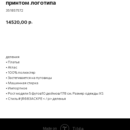
принтом логотипа
351857572
р.
14520,00
ХОЧУ КУПИТЬ
деления
• Платье
• Атлас
• 100% полиэстер
• Застегивается на пуговицы
• Машинная стирка
• Импортное
• Рост модели 5 футов10 дюймов/178 см. Размер одежды XS
• Стиль # JR683ACKFE < / p> деленья
Tilda
Made on