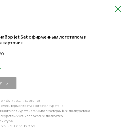
абор Jet Set с фирменным логотипом и
я карточек
20
.
ПИТЬ
чо и футляр для карточек
я смесь термопластичного полиуретана
ичного полиуретана/45% полиэстера/10% полиуретана
полиуретан/20% хлопок/20% полиэстер
рнитура
о: 9,5 "Ш X 6" В X 2,5"Г