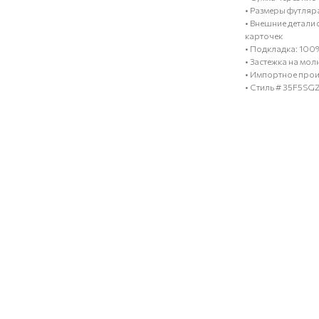
• Размеры футляра 
• Внешние детали 
карточек
• Подкладка: 100
• Застежка на мо
• Импортное прои
• Стиль # 35F5S