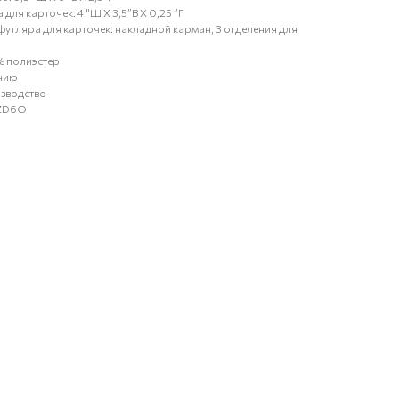
для карточек: 4 "Ш X 3,5”В X 0,25 ”Г
футляра для карточек: накладной карман, 3 отделения для
% полиэстер
лнию
зводство
GZD6O