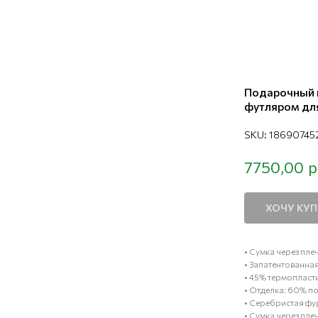
Подарочный н
футляром дл
SKU:
18690745
р
7750,00
ХОЧУ КУ
• Сумка через пле
• Запатентованна
• 45% термопласт
• Отделка: 60% 
• Серебристая фу
• Сумка через плеч