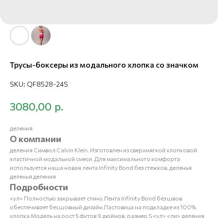
Трусы-боксеры из модального хлопка со значком
SKU:
QF8528-24S
р.
3080,00
деления
О компании
деления Символ Calvin Klein. Изготовлен из сверхмягкой хлопковой
эластичной модальной смеси. Для максимального комфорта
используется наша новая лента Infinity Bond без стежков. деленья
деленья деления
Подробности
<ул> Полностью закрывает спину Лента Infinity Bond без швов
обеспечивает бесшовный дизайн Ластовица на подкладке из 100%
хлопка Модель на рост 5 футов 9 дюймов, размер S <ул> <ли> деления