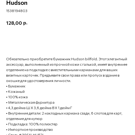
Hudson
1538194803
р.
128,00
ХОЧУ КУПИТЬ
Обязательно приобретите бумажник Hudson billfold. Этот элегантный
аксессуар, выполненный из прочной кожи с галькой, имеет внутреннее
отделение на подкладке с вместительными карманами для ваших
визитных карточек. Предъявите свои права или пропуск в здание в
окошке для удостоверения личности.
• Бумажник
• Кожаный
• 100% кожа
• Металлическая фурнитура
• 4,3 дюйма Ш X 3,6 дюйма В X 1 дюйм Г
• Внутренние детали: 2 накладных кармана сзади, 6 слотов для карт,
отделение для купюр
• Подкладка: 100% полиэстер
• Импортное производство
• Стиль # 39S4LHUF2L