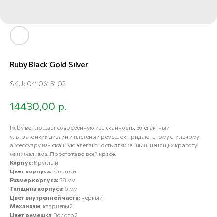
Ruby Black Gold Silver
SKU:
0410615102
р.
14430,00
Ruby воплощает современную изысканность. Элегантный
ультратонкий дизайн и плетеный ремешок придают этому стильному
аксессуару изысканную элегантность для женщин, ценящих красоту
минимализма. Простота во всей красе.
Корпус:
Круглый
Цвет корпуса:
Золотой
Размер корпуса:
38 мм
Толщина корпуса:
6 мм
Цвет внутренней части:
черный
Механизм
: кварцевый
Цвет ремешка
: Золотой