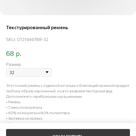
Текстурированный ремень
SKU:
0721949788-32
р.
68
Размер
Этот тонкий ремень с отделкой из гальки и блестящей пряжкой придаст
любому образу изысканный, но в то же время текстурный вид.
Дополните его серебряными украшениями.
• Ремень
• Смесь полиуретана
• 60% полиуретана/40% полиэстера
• Застежка на пряжку
• Импортное производство
• Стиль # 39R4SBLY3L