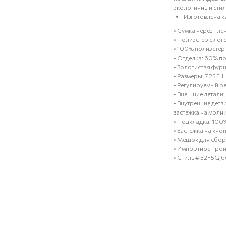
экологичный стил
Изготовлена к
• Сумка через пле
• Полиэстер с ло
• 100% полиэстер
• Отделка: 60% п
• Золотистая фур
• Размеры: 7,25 ”Ш 
• Регулируемый р
• Внешние детали:
• Внутренние дета
застежка на молн
• Подкладка: 100
• Застежка на кно
• Мешок для сбора
• Импортное прои
• Стиль # 32F5GJ