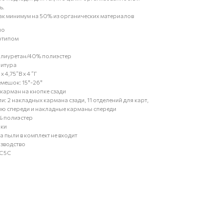
ь.
ак минимум на 50% из органических материалов
чо
готипом
олиуретан/40% полиэстер
нитура
x 4,75”В x 4 ”Г
емешок: 15"-26"
 карман на кнопке сзади
ли: 2 накладных кармана сзади, 11 отделений для карт,
ию спереди и накладные карманы спереди
% полиэстер
пки
 пыли в комплект не входит
зводство
6C5C