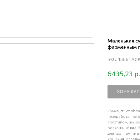
Маленькая су
фирменным ло
SKU:
15664709
р.
6435,23
ХОЧУ КУ
Сумка Jet Set pho
переработанного
логотипом, изыск
роскошный вид. Э
для карт памяти 
ношения. Идеально