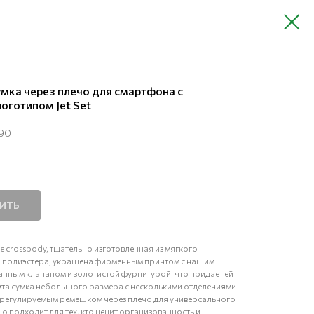
мка через плечо для смартфона с
готипом Jet Set
90
ПИТЬ
ne crossbody, тщательно изготовленная из мягкого
 полиэстера, украшена фирменным принтом с нашим
анным клапаном и золотистой фурнитурой, что придает ей
та сумка небольшого размера с несколькими отделениями
и регулируемым ремешком через плечо для универсального
 подходит для тех, кто ценит организованность и