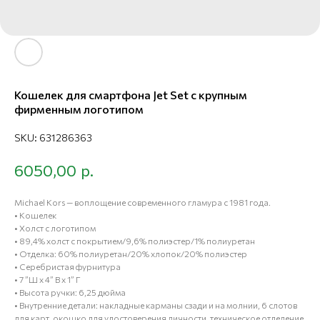
Кошелек для смартфона Jet Set с крупным
фирменным логотипом
SKU:
631286363
р.
6050,00
Michael Kors — воплощение современного гламура с 1981 года.
• Кошелек
• Холст с логотипом
• 89,4% холст с покрытием/9,6% полиэстер/1% полиуретан
• Отделка: 60% полиуретан/20% хлопок/20% полиэстер
• Серебристая фурнитура
• 7 ”Ш x 4” В x 1” Г
• Высота ручки: 6,25 дюйма
• Внутренние детали: накладные карманы сзади и на молнии, 6 слотов
для карт, окошко для удостоверения личности, техническое отделение