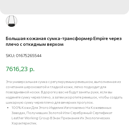
Большая кожаная сумка-трансформер Empire через
плечо с откидным верхом
SKU:
01675265544
р.
7616,23
Эта универсальная сумка с регулируемым ремешком, выполненная из
сочетания шероховатой и гладкой кожи, легко подходит для
повседневной носки. В дороге у вас не будут заняты руки, если вы
наденете сумку через плечо, а затем укоротите ремешок, чтобы создать
шикарную сумку через плечо для вечерних прогулок.
100% Кожи Для Этого Изделия Изготовлено На Кожевенных
Заводах, Получивших Золотой Или Серебряный Сертификат
Leather Working Group В Знак Признания Их Экологических
Характеристик.