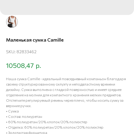
Маленькая сумка Camille
SKU:
82833462
р.
10508,47
Наша сумка Camille - идеальный повседневный компаньон благодаря
своему структурированному силуэту и неподвластному времени
дизайну. Сумка выполнена с гладкой поверхностью и имеет среднее
отделение на молнии для компактного хранения мелких предметов.
Отстегните регулируемый ремень через плечо, чтобы носить сумку за
верхние ручки.
• Сумка
• Состав: полиуретан
• 60% полиуретан/20% хлопок/20% полиэстер
• Отделка: 60% полиуретан/20% хлопок/20% полиэстер
• Золотистая фурнитура