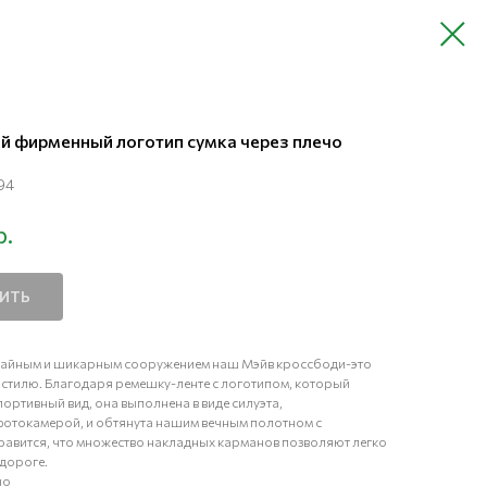
й фирменный логотип сумка через плечо
94
р.
ПИТЬ
учайным и шикарным сооружением наш Мэйв кроссбоди-это
стилю. Благодаря ремешку-ленте с логотипом, который
ортивный вид, она выполнена в виде силуэта,
отокамерой, и обтянута нашим вечным полотном с
равится, что множество накладных карманов позволяют легко
 дороге.
чо