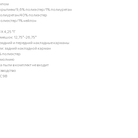
типом
покрытием/9,6% полиэстер/1% полиуретан
 полиуретан/40% полиэстер
 полиэстер/1% нейлон
 X 4,25 "Г
мешок: 12,75"-26,75"
: задний и передний накладные карманы
ли: задний накладной карман
% полиэстер
а молнию
 пыли в комплект не входит
зводство
VC9B