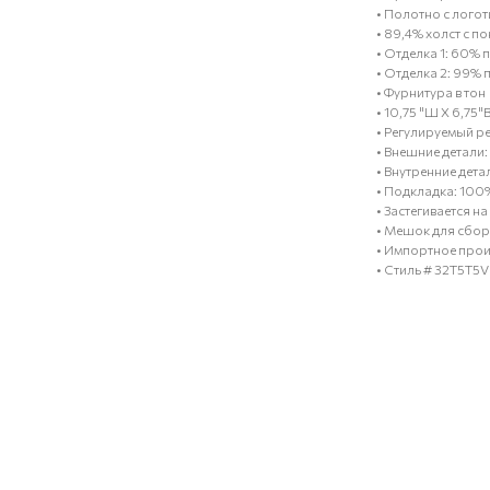
• Полотно с лого
• 89,4% холст с 
• Отделка 1: 60%
• Отделка 2: 99%
• Фурнитура в тон
• 10,75 "Ш X 6,75"В
• Регулируемый ре
• Внешние детали
• Внутренние дета
• Подкладка: 100
• Застегивается н
• Мешок для сбора
• Импортное прои
• Стиль # 32T5T5