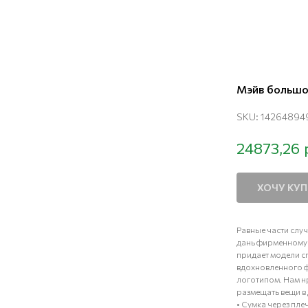
Мэйв большо
SKU:
14264894
24873,26
ХОЧУ КУ
Равные части сл
дань фирменному 
придает модели сп
вдохновленного ф
логотипом. Нам н
размещать вещи в
• Сумка через пле