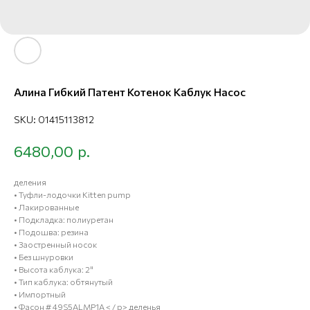
Алина Гибкий Патент Котенок Каблук Насос
SKU:
01415113812
р.
6480,00
деления
• Туфли-лодочки Kitten pump
• Лакированные
• Подкладка: полиуретан
• Подошва: резина
• Заостренный носок
• Без шнуровки
• Высота каблука: 2"
• Тип каблука: обтянутый
• Импортный
• Фасон # 49S5ALMP1A < / p> деленья