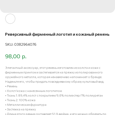
Реверсивный фирменный логотип и кожаный ремень
SKU:
0382964076
р.
98,00
Элегантный аксессуар, этот ремень изготовлен из холста и кожи с
фирменным принтом и застегивается на пряжку из полированного
оружейного металла, которая ненавязчиво напоминает о бренде.
Наденьте его, чтобы придать повседневному образу культовый вид.
• Ремень
• Холст/кожа с нанесенным логотипом
• Ткань 1: 89,4% холст с покрытием/9,6% полиэстер/1% полиуретан
• Ткань 2: 100% кожа
• Металлическая фурнитура
• Застежка на пряжку
• Длина этого ремня составляет 51,9 дюйма, и его можно обрезать по