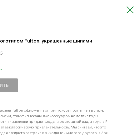
логотипом Fulton, украшенные шипами
55
.
ПИТЬ
сины Fulton с фирменным принтом, выполненные в стиле,
емени, станут изысканным аксессуаром на долгие годы.
тип и заклепки придают модели роскошный вид, а круглый
т ее классическую привлекательность. Мы считаем, что это
для позднего завтрака в выходные и многого другого. < / p>