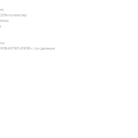
ом
/25% полиэстер
етика
а
ары
FR1B 49T8FUFR1B < / p> деленья