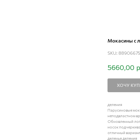
Мокасины с 
SKU:
8890667
р
5660,00
ХОЧУ КУ
деления
Парусиновые мока
неподвластном вр
Обновленный лого
носок подчеркивае
отличный вариант 
деленья деления