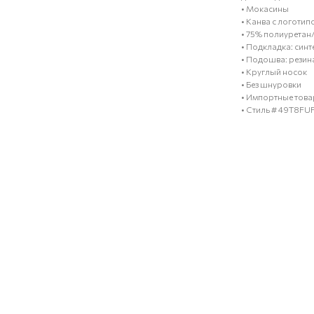
• Мокасины
• Канва с логотип
• 75% полиуретан
• Подкладка: синт
• Подошва: резин
• Круглый носок
• Без шнуровки
• Импортные тов
• Стиль # 49T8FU