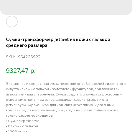
Сумка-трансформер Jet Set из кожи с галькой
среднего размера
SKU:
1954266922
р.
9327,47
Элегантная и компактная сумка через плечо Jet Set pochette изогнутого
силуэта из кожи с галькой и золотистой фурнитурой, придающая ей
изысканный вид вне времени. Сумка среднего размера с просторным
основным отделением, закрывающимся сверху на молнию, и
регулируемым ремешком для ношения через плечо. Идеальный
компаньон для напряженных дней, когда вы хотите стильно носить
только самое необходимое.
• Сумка через плечо
• Из кожи с галькой
• 100% кожа