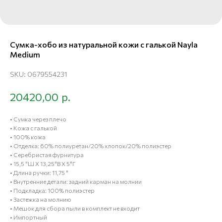
Сумка-хобо из натуральной кожи с галькой Nayla
Medium
SKU:
0679554231
р.
20420,00
• Сумка через плечо
• Кожа с галькой
• 100% кожа
• Отделка: 60% полиуретан/20% хлопок/20% полиэстер
• Серебристая фурнитура
• 15,5 "Ш X 13,25"В X 5"Г
• Длина ручки: 11,75 "
• Внутренние детали: задний карман на молнии
• Подкладка: 100% полиэстер
• Застежка на молнию
• Мешок для сбора пыли в комплект не входит
• Импортный