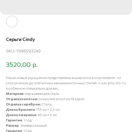
Серьги Cindy
SKU:
1998593249
р.
3520,00
Наши новые украшения представлены в широком ассортименте - от
классических до элегантных минималистичных стилей. У нас есть что-то
особенное специально для вас.
Материал:
нержавеющая сталь
Отделка золотом:
покрытие золотом 14 карат
Отделка серебром:
Сталь
Длина браслета:
17,5 см + 2,5 см
Длина ожерелья:
45 см + 5 см
Гарантия
: 1 год
Размер
: Универсальный
Гарантия
: 1 год