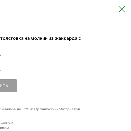
толстовка на молнии из жаккарда с
7
.
ПИТЬ
к минимум на 50% из Органических Материалов
пюшоном
типом