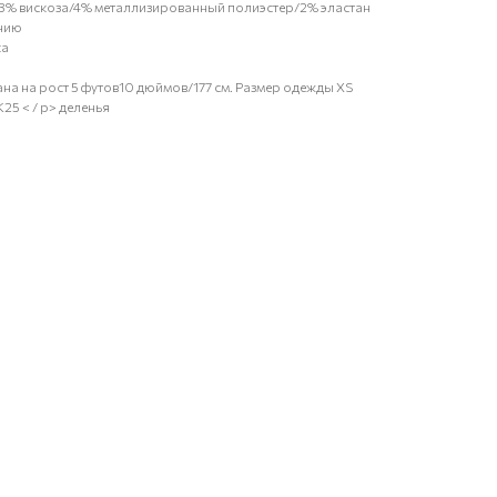
13% вискоза/4% металлизированный полиэстер/2% эластан
лнию
ка
на на рост 5 футов10 дюймов/177 см. Размер одежды XS
K25 < / p> деленья