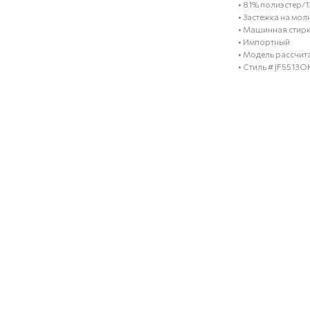
• 81% полиэстер/
• Застежка на мо
• Машинная стир
• Импортный
• Модель рассчита
• Стиль # JF5513O