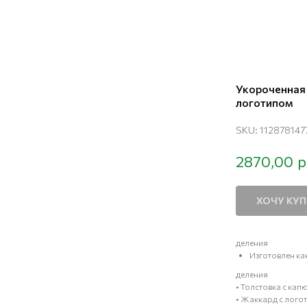
Укороченная 
логотипом
SKU:
112878147
р
2870,00
ХОЧУ КУ
деления
Изготовлен ка
деления
• Толстовка с ка
• Жаккард с лого