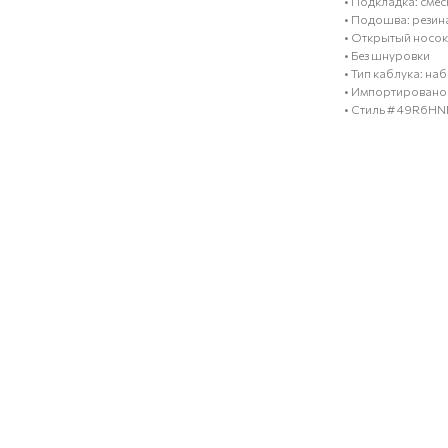
• Подкладка: сме
• Подошва: резин
• Открытый носок
• Без шнуровки
• Тип каблука: н
• Импортировано
• Стиль # 49R6HNF