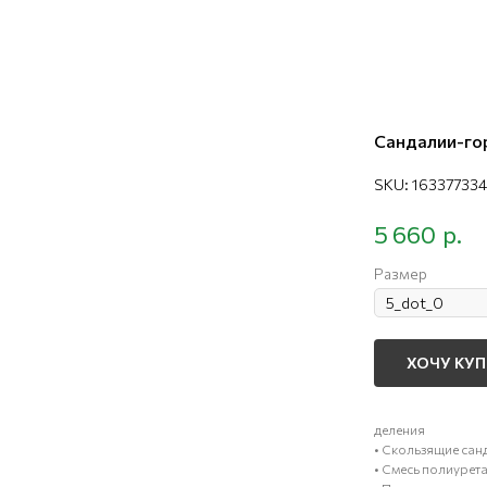
Сандалии-гор
SKU:
163377334
р.
5 660
Размер
ХОЧУ КУ
деления
• Скользящие сан
• Смесь полиурет