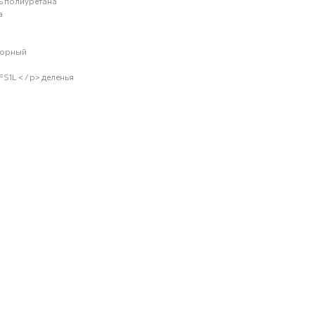
сь полиуретана
а
аборный
S1L < / p> деленья