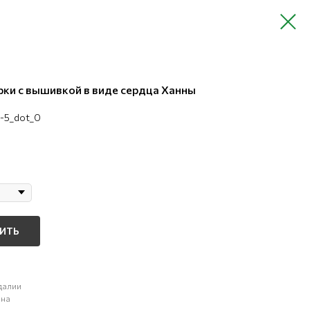
ки с вышивкой в виде сердца Ханны
-5_dot_0
ПИТЬ
далии
ана