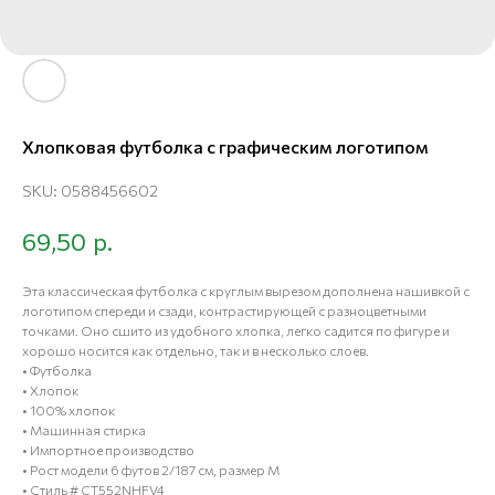
Хлопковая футболка с графическим логотипом
SKU:
0588456602
р.
69,50
Эта классическая футболка с круглым вырезом дополнена нашивкой с
логотипом спереди и сзади, контрастирующей с разноцветными
точками. Оно сшито из удобного хлопка, легко садится по фигуре и
хорошо носится как отдельно, так и в несколько слоев.
• Футболка
• Хлопок
• 100% хлопок
• Машинная стирка
• Импортное производство
• Рост модели 6 футов 2/187 см, размер M
• Стиль # CT552NHFV4