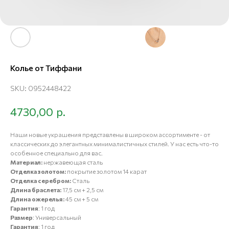
Колье от Тиффани
SKU:
0952448422
р.
4730,00
Наши новые украшения представлены в широком ассортименте - от
классических до элегантных минималистичных стилей. У нас есть что-то
особенное специально для вас.
Материал:
нержавеющая сталь
Отделка золотом:
покрытие золотом 14 карат
Отделка серебром:
Сталь
Длина браслета:
17,5 см + 2,5 см
Длина ожерелья:
45 см + 5 см
Гарантия
: 1 год
Размер
: Универсальный
Гарантия
: 1 год