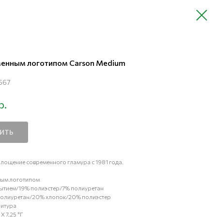
менным логотипом Carson Medium
667
р.
ПИТЬ
площение современного гламура с 1981 года.
нным логотипом
крытием/19% полиэстер/7% полиуретан
 полиуретан/20% хлопок/20% полиэстер
нитура
 X 7,25 "Г