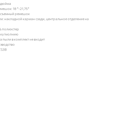
5 дюйма
мешок: 18 "-21,75"
: съемный ремешок
ли: накладной карман сзади, центральное отделение на
% полиэстер
опку/молнию
 пыли в комплект не входит
зводство
ZS3B