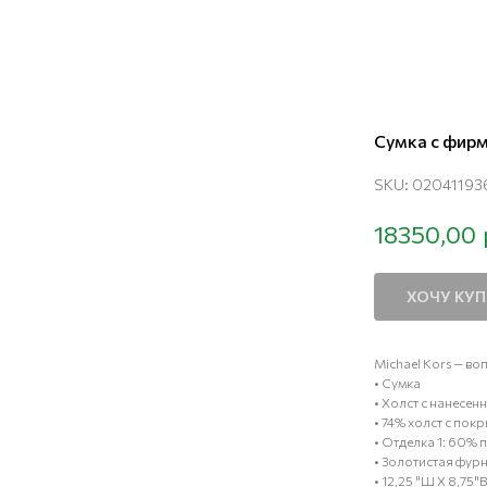
Сумка с фир
SKU:
02041193
18350,00
ХОЧУ КУ
Michael Kors — во
• Сумка
• Холст с нанесе
• 74% холст с по
• Отделка 1: 60%
• Золотистая фур
• 12,25 "Ш X 8,75"В