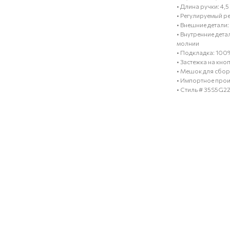
• Длина ручки: 4,
• Регулируемый ре
• Внешние детали
• Внутренние дета
молнии
• Подкладка: 100
• Застежка на кн
• Мешок для сбора
• Импортное прои
• Стиль # 35S5G2