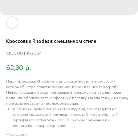
Кроссовки Rhodes в смешанном стиле
SKU:
084993084
р.
62,30
Наши кроссовки Rhodes - это высококачественные кроссовки,
которые быстро станут незаменимой парой в вашем гардеробе.
Нейлон с кожаной отделкой оживляет ретро-силуэт, а резиновая
подошва обеспечивает комфортную посадку. Наденьте их, и вы сразу
почувствуете себя круче в любом наряде.
100% кожи, используемой в этом изделии, производится на
кожевенных заводах, получивших золотой или серебряный
сертификат Leather Working Group в знак признания их
экологических характеристик.
• Кроссовки