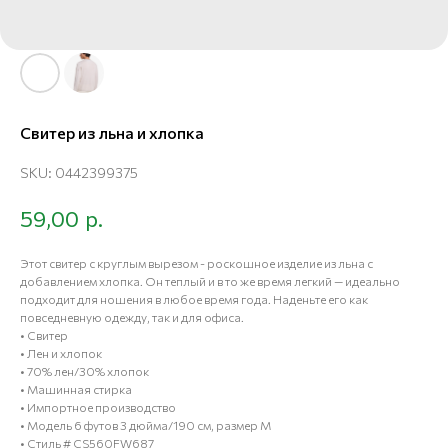
Свитер из льна и хлопка
SKU:
0442399375
р.
59,00
Этот свитер с круглым вырезом - роскошное изделие из льна с
добавлением хлопка. Он теплый и в то же время легкий — идеально
подходит для ношения в любое время года. Наденьте его как
повседневную одежду, так и для офиса.
• Свитер
• Лен и хлопок
• 70% лен/30% хлопок
• Машинная стирка
• Импортное производство
• Модель 6 футов 3 дюйма/190 см, размер M
• Стиль # CS560FW687