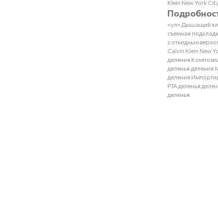
Klein New York Cit
Подробнос
<ул> Дышащий эла
съемная подкладк
с откидным верхо
Calvin Klein New 
деления Композиц
деленья деления 
деления Импортир
P7A деленья деле
деленья