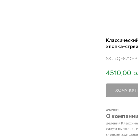
Классический
хлопка-стрей
SKU:
QF8710-P
р
4510,00
ХОЧУ КУ
деления
О компани
деления Классиче
силуэт выполнен 
гладкий и дышащи