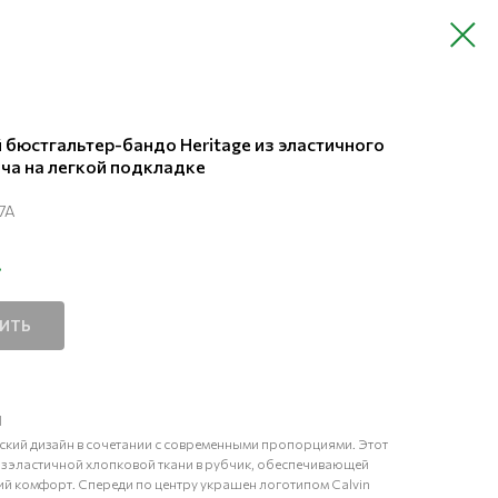
 бюстгальтер-бандо Heritage из эластичного
ча на легкой подкладке
7A
.
ПИТЬ
и
ский дизайн в сочетании с современными пропорциями. Этот
из эластичной хлопковой ткани в рубчик, обеспечивающей
й комфорт. Спереди по центру украшен логотипом Calvin