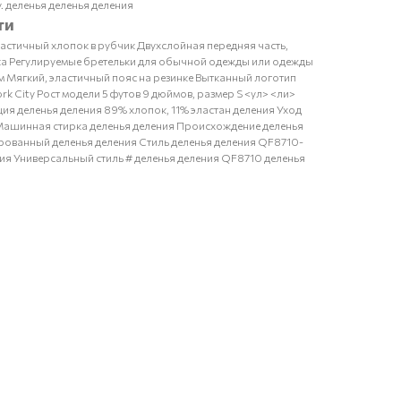
y. деленья деленья деления
ти
стичный хлопок в рубчик Двухслойная передняя часть,
а Регулируемые бретельки для обычной одежды или одежды
м Мягкий, эластичный пояс на резинке Вытканный логотип
York City Рост модели 5 футов 9 дюймов, размер S <ул> <ли>
ия деленья деления 89% хлопок, 11% эластан деления Уход
Машинная стирка деленья деления Происхождение деленья
ованный деленья деления Стиль деленья деления QF8710-
ния Универсальный стиль # деленья деления QF8710 деленья