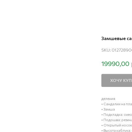
Замшевые са
SKU:
01272890
19990,00
ХОЧУ КУ
деления
• Сандалии на пл
• Замша
• Подкладка: сме
• Подошва: резин
• Открытый носок
• Высота каблука: 