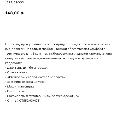
1392169663
р.
148,00
ХОЧУ КУПИТЬ
Плотный двусторонний трикотаж придает этим джоггерам элегантный
вид, а завязки на талии и свободный крой обеспечивают комфорт в
течение всего дня. В комплекте с боковыми накладными карманами они
станут универсальным дополнением к любому повседневному
гардеробу.
• Джоггеры для бега трусцой
• Смесь хлопка
• 74% хлопок/21% полиэстер/5% эластан
• Застегиваются на шнурок
• Машинная стирка
• Импортные
• Рост модели 6 футов 2/187 см, размер одежды M
• Стиль # CT552H3HDT