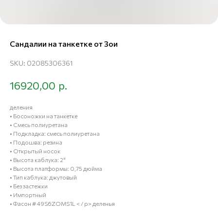
Сандалии на танкетке от Зои
SKU:
02085306361
р.
16920,00
деления
• Босоножки на танкетке
• Смесь полиуретана
• Подкладка: смесь полиуретана
• Подошва: резина
• Открытый носок
• Высота каблука: 2"
• Высота платформы: 0,75 дюйма
• Тип каблука: джутовый
• Без застежки
• Импортный
• Фасон # 49S6ZOMS1L < / p> деленья