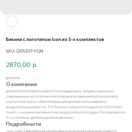
Бикини с логотипом Icon из 3-х комплектов
SKU:
QD5207-FQN
р.
2870,00
деления
О компании
деления Культовый комфорт на каждый день. Модель украшена
современным логотипом и изготовлена из сверхмягкой хлопковой
эластичной смеси, обеспечивающей длительный комфорт и
воздухопроницаемость. Это бикини с низкой посадкой от Calvin Klein
сшито с нашим культовым поясом для гибкой посадки. Поставляется в
3-х упаковках. деленья деленья деления
Подробности
<ул> <ли> Сверхмягкая хлопковая эластичная смесь для гладкого,