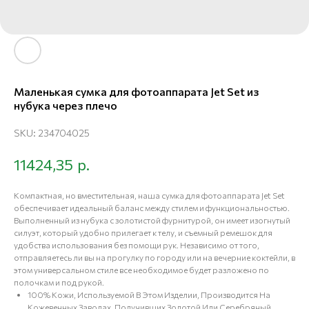
Маленькая сумка для фотоаппарата Jet Set из
нубука через плечо
SKU:
234704025
р.
11424,35
Компактная, но вместительная, наша сумка для фотоаппарата Jet Set
обеспечивает идеальный баланс между стилем и функциональностью.
Выполненный из нубука с золотистой фурнитурой, он имеет изогнутый
силуэт, который удобно прилегает к телу, и съемный ремешок для
удобства использования без помощи рук. Независимо от того,
отправляетесь ли вы на прогулку по городу или на вечерние коктейли, в
этом универсальном стиле все необходимое будет разложено по
полочкам и под рукой.
100% Кожи, Используемой В Этом Изделии, Производится На
Кожевенных Заводах, Получивших Золотой Или Серебряный