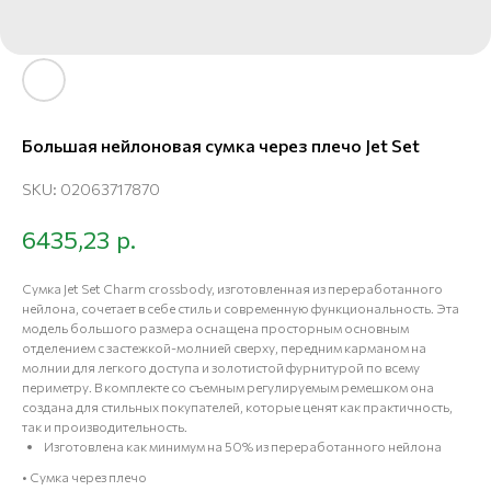
Большая нейлоновая сумка через плечо Jet Set
SKU:
02063717870
р.
6435,23
Сумка Jet Set Charm crossbody, изготовленная из переработанного
нейлона, сочетает в себе стиль и современную функциональность. Эта
модель большого размера оснащена просторным основным
отделением с застежкой-молнией сверху, передним карманом на
молнии для легкого доступа и золотистой фурнитурой по всему
периметру. В комплекте со съемным регулируемым ремешком она
создана для стильных покупателей, которые ценят как практичность,
так и производительность.
Изготовлена как минимум на 50% из переработанного нейлона
• Сумка через плечо