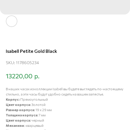
Isabell Petite Gold Black
SKU:
1178605234
р.
13220,00
В наших
часах из коллекции Isabell
вы будете выглядеть по-настоящему
стильно, а эти часы будут удобно сидеть на вашем запястье.
Корпус:
Прямоугольный
Цвет корпуса:
Золотой
Размер корпуса:
19 x 29 мм
Толщина корпуса:
7 мм
Цвет корпуса:
черный
Механизм
: кварцевый