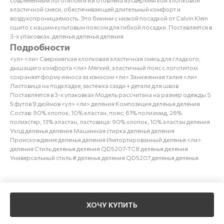
эластичной смеси, обеспечивающей длительный комфорт и
воздухопроницаемость. Это бикини с низкой посадкой от Calvin Klein
сшито с нашим культовым поясом для гибкой посадки. Поставляется в
3-х упаковках. деленья деленья деления
Подробности
<ул> <ли> Сверхмягкая хлопковая эластичная смесь для гладкого,
дышащего комфорта <ли> Мягкий, эластичный пояс с логотипом
сохраняет форму износа за износом <ли> Заниженная талия <ли>
Ластовица на подкладке, застежка сзади + детали для швов
Поставляется в 3-х упаковках Модель рассчитана на размер одежды S
5 футов 9 дюймов <ул> <ли> деления Композиция деленья деления
Состав: 90% хлопок, 10% эластан, пояс: 61% полиамид, 26%
полиэстер, 13% эластан, ластовица: 90% хлопок, 10% эластан деления
Уход деленья деления Машинная стирка деленья деления
Происхождение деленья деления Импортированный деленья <ли>
деления Стиль деленья деления QD5207-TC8 деленья деления
Универсальный стиль # деленья деления QD5207 деленья деленья
ХОЧУ КУПИТЬ
Tilda
Made on