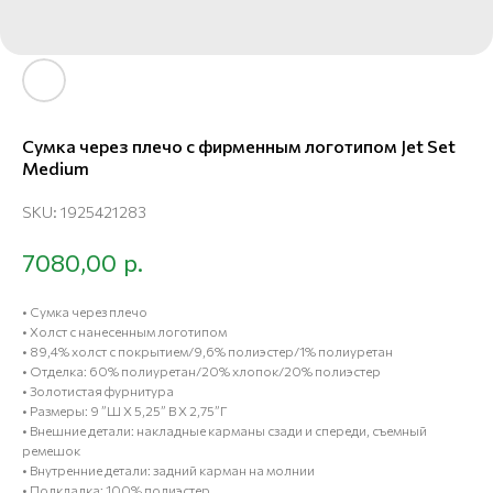
Сумка через плечо с фирменным логотипом Jet Set
Medium
SKU:
1925421283
р.
7080,00
• Сумка через плечо
• Холст с нанесенным логотипом
• 89,4% холст с покрытием/9,6% полиэстер/1% полиуретан
• Отделка: 60% полиуретан/20% хлопок/20% полиэстер
• Золотистая фурнитура
• Размеры: 9 ”Ш X 5,25” В X 2,75”Г
• Внешние детали: накладные карманы сзади и спереди, съемный
ремешок
• Внутренние детали: задний карман на молнии
• Подкладка: 100% полиэстер