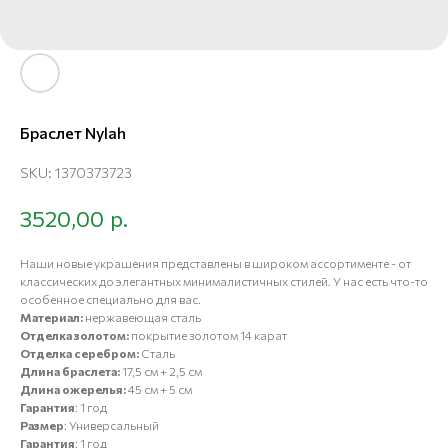
Браслет Nylah
SKU:
1370373723
р.
3520,00
Наши новые украшения представлены в широком ассортименте - от
классических до элегантных минималистичных стилей. У нас есть что-то
особенное специально для вас.
Материал:
нержавеющая сталь
Отделка золотом:
покрытие золотом 14 карат
Отделка серебром:
Сталь
Длина браслета:
17,5 см + 2,5 см
Длина ожерелья:
45 см + 5 см
Гарантия
: 1 год
Размер
: Универсальный
Гарантия
: 1 год