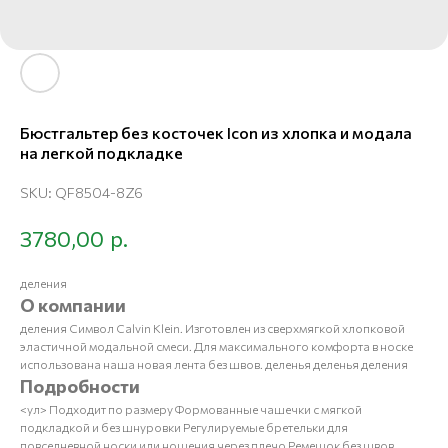
Бюстгальтер без косточек Icon из хлопка и модала
на легкой подкладке
SKU:
QF8504-8Z6
р.
3780,00
деления
О компании
деления Символ Calvin Klein. Изготовлен из сверхмягкой хлопковой
эластичной модальной смеси. Для максимального комфорта в носке
использована наша новая лента без швов. деленья деленья деления
Подробности
<ул> Подходит по размеру Формованные чашечки с мягкой
подкладкой и без шнуровки Регулируемые бретельки для
повседневной носки или ношения через плечо Ремешок без швов,