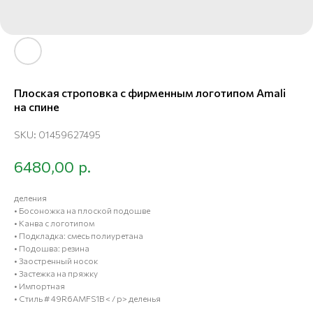
Плоская строповка с фирменным логотипом Amali
на спине
SKU:
01459627495
р.
6480,00
деления
• Босоножка на плоской подошве
• Канва с логотипом
• Подкладка: смесь полиуретана
• Подошва: резина
• Заостренный носок
• Застежка на пряжку
• Импортная
• Стиль # 49R6AMFS1B < / p> деленья