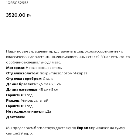
1065052955
р.
3520,00
ХОЧУ КУПИТЬ
Наши новые украшения представлены в широком ассортименте - от
классических до элегантных минималистичных стилей. У нас есть что-то
особенное специально для вас.
Материал:
Нержавеющая сталь
Отделка золотом:
покрытие золотом 14 карат
Отделка серебром:
Сталь
Длина браслета:
17,5 см + 2,5 см
Длина ожерелья:
45 см + 5 см
Гарантия
: 1 год
Размер
: Универсальный
Гарантия
: 1 год
Не содержит никеля:
Да
Доставка:
Мы предлагаем бесплатную доставку по
Европе
при заказе на сумму
свыше 39 евро.