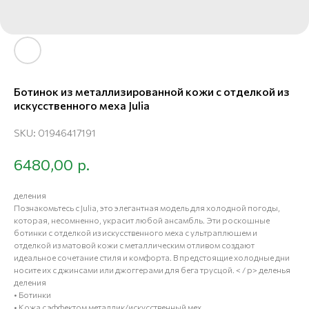
Ботинок из металлизированной кожи с отделкой из
искусственного меха Julia
SKU:
01946417191
р.
6480,00
деления
Познакомьтесь с Julia, это элегантная модель для холодной погоды,
которая, несомненно, украсит любой ансамбль. Эти роскошные
ботинки с отделкой из искусственного меха с ультраплюшем и
отделкой из матовой кожи с металлическим отливом создают
идеальное сочетание стиля и комфорта. В предстоящие холодные дни
носите их с джинсами или джоггерами для бега трусцой. < / p> деленья
деления
• Ботинки
• Кожа с эффектом металлик/искусственный мех