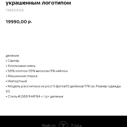
украшенным логотипом
736509125
р.
19990,00
ХОЧУ КУПИТЬ
деления
• Свитер
• Хлопковая смесь
• 56% хлопок/35% вискоза/9% нейлон
• Машинная стирка
• Импортный
• Модель рассчитана на рост 5 футов10 дюймов/178 см. Размер одежды
XS
• Стиль # JS661H4F84 < / p> деленья
Tilda
Made on